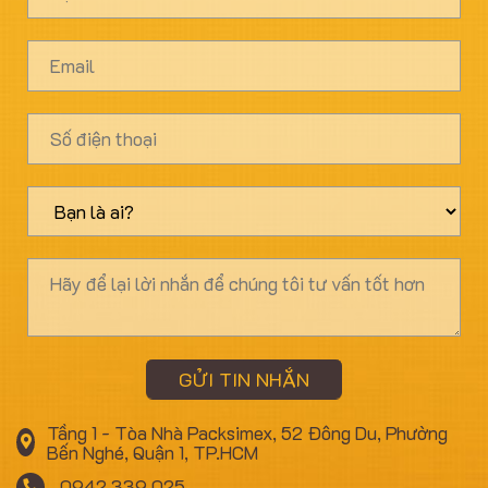
GỬI TIN NHẮN
Tầng 1 - Tòa Nhà Packsimex, 52 Đông Du, Phường
Bến Nghé, Quận 1, TP.HCM
0942.339.025