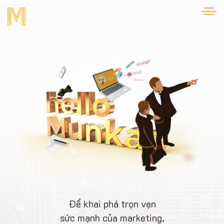
❄
❄
❄
❄
❄
❄
❄
Để khai phá trọn vẹn
sức mạnh của marketing,
❄