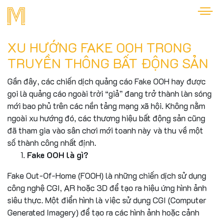
XU HƯỚNG FAKE OOH TRONG
TRUYỀN THÔNG BẤT ĐỘNG SẢN
Gần đây, các chiến dịch quảng cáo Fake OOH hay được
gọi là quảng cáo ngoài trời “giả” đang trở thành làn sóng
mới bao phủ trên các nền tảng mạng xã hội. Không nằm
ngoài xu hướng đó, các thương hiệu bất động sản cũng
đã tham gia vào sân chơi mới toanh này và thu về một
số thành công nhất định.
Fake OOH là gì?
Fake Out-Of-Home (FOOH) là những chiến dịch sử dụng
công nghệ CGI, AR hoặc 3D để tạo ra hiệu ứng hình ảnh
siêu thực. Một điển hình là việc sử dụng CGI (Computer
Generated Imagery) để tạo ra các hình ảnh hoặc cảnh