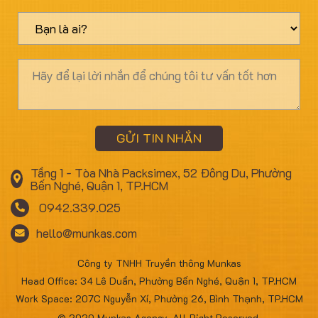
GỬI TIN NHẮN
Tầng 1 - Tòa Nhà Packsimex, 52 Đông Du, Phường
Bến Nghé, Quận 1, TP.HCM
0942.339.025
hello@munkas.com
Công ty TNHH Truyền thông Munkas
Head Office: 34 Lê Duẩn, Phường Bến Nghé, Quận 1, TP.HCM
Work Space: 207C Nguyễn Xí, Phường 26, Bình Thạnh, TP.HCM
© 2020 Munkas Agency. All Right Reserved.