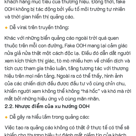
khách hàng mục tiêu của thương hiệu. Đồng thời, fake
OOH không bị tác động bởi yếu tố môi trường tự nhiên
và thời gian hiển thị quảng cáo.
Dễ viral trên truyền thông:
Khác với những biển quảng cáo ngoài trời quá quen
thuộc trên mỗi con đường, Fake OOH mang lại cảm giác
nửa giả nửa thật một cách độc lạ. Điều đó dẫn dắt người
xem kích thích thị giác, tò mò nhiều hơn về chiến dịch và
tích cực tham gia thảo luận, tăng tương tác với thương
hiệu trên mọi nền tảng. Ngoài ra có thể thấy, hình ảnh
của các chiến dịch đều được đầu tư vô cùng chỉn chu,
khiến người xem không thể không “há hốc” và khó mà rời
mắt bởi những hiệu ứng vô cùng mãn nhãn.
2.2. Nhược điểm của xu hướng OOH
Dễ gây ra hiểu lầm trong quảng cáo:
Việc tạo ra quảng cáo không có thật ở thực tế có thể sẽ
khiến cho thương hiệu tự đánh mất niềm tin của khách