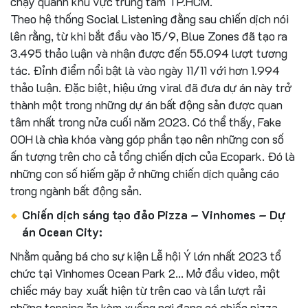
chạy quanh khu vực trung tâm TP.HCM.
Theo hệ thống Social Listening đằng sau chiến dịch nói
lên rằng, từ khi bắt đầu vào 15/9, Blue Zones đã tạo ra
3.495 thảo luận và nhận được đến 55.094 lượt tương
tác. Đỉnh điểm nổi bật là vào ngày 11/11 với hơn 1.994
thảo luận. Đặc biệt, hiệu ứng viral đã đưa dự án này trở
thành một trong những dự án bất động sản được quan
tâm nhất trong nửa cuối năm 2023. Có thể thấy, Fake
OOH là chìa khóa vàng góp phần tạo nên những con số
ấn tượng trên cho cả tổng chiến dịch của Ecopark. Đó là
những con số hiếm gặp ở những chiến dịch quảng cáo
trong ngành bất động sản.
Chiến dịch sáng tạo đảo Pizza – Vinhomes – Dự
án Ocean City:
Nhằm quảng bá cho sự kiện Lễ hội Ý lớn nhất 2023 tổ
chức tại Vinhomes Ocean Park 2… Mở đầu video, một
chiếc máy bay xuất hiện từ trên cao và lần lượt rải
những topping ăn kèm xuống nơi đang có chiếc pizza