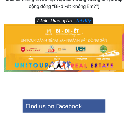
cộng đồng “Bi-đi-ét Không Em?”)
tại đây
Link tham gia:
Find us on Facebook