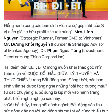
Đồng hành cùng các bạn sinh viên là sự góp mặt của 3
vị diễn giả sở hữu profile “cực khủng”:
Mrs. Linh
Nguyen
(Strategic Planner, Former CMO at Vinhomes),
Mr. Dương Khôi Nguyên
(Founder & Strategic Advisor
of Munkas Agency),
Dr. Phạm Ngọc Tùng
(Investment
Director Hung Thinh Corporation)
Tại điểm đến UEF, BTC mong muốn khai thác góc nhìn
toàn diện về CUỘC ĐỐI ĐẦU GIỮA “LÝ THUYẾT VÀ
THỰC CHIẾN” trong Bất động sản. Đồng thời, các bạn
sinh viên sẽ được lắng nghe những “bài học xương máu”
từ các chuyên gia, bổ sung bí kíp mới vào hành trang
phát triển nghề nghiệp sau này.
✨Có thể thấy, trong bối cảnh ngành Bất động sản thu
hút đông đảo người lao động nhưng lại vô cùng thiếu hụt