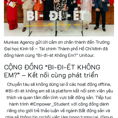
Munkas Agency gửi lời cảm ơn chân thành đến Trường
Đại học Kinh tế – Tài chinh Thành phố Hồ Chí Minh đã
đồng hành cùng “Bi-đi-ét Không Em?” Unitour.
CỘNG ĐỒNG “BI-ĐI-ÉT KHÔNG
EM?” – Kết nối cùng phát triển
Chuyến tàu sẽ không dừng lại ở các hoạt động offline,
#Bi-đi-ét không em sẽ là platform kết nối sinh viên yêu
thích và quan tâm đến lĩnh vực bất động sản. Tiếp tục
hành trình #Empower_Student với cộng đồng dành
riêng cho giới trẻ thảo luận về ngành Bất động sản và
chia sẻ thông tin cơ hội việc làm trong tương lai. (Group