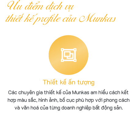
Ưu điểm dịch vụ
thiết kế profile của Munkas
t kế ấn tượng
Nội du
t kế của Munkas am hiểu cách kết
Đội ngũ copywriter già
h, bố cục phù hợp với phong cách
bất động sản của Munk
ng doanh nghiệp bất động sản.
ấn tượng nhất giúp th
đối tá