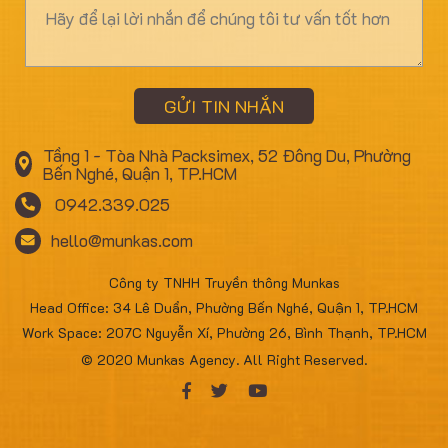
GỬI TIN NHẮN
Tầng 1 - Tòa Nhà Packsimex, 52 Đông Du, Phường
Bến Nghé, Quận 1, TP.HCM
0942.339.025
hello@munkas.com
Công ty TNHH Truyền thông Munkas
Head Office: 34 Lê Duẩn, Phường Bến Nghé, Quận 1, TP.HCM
Work Space: 207C Nguyễn Xí, Phường 26, Bình Thạnh, TP.HCM
© 2020 Munkas Agency. All Right Reserved.