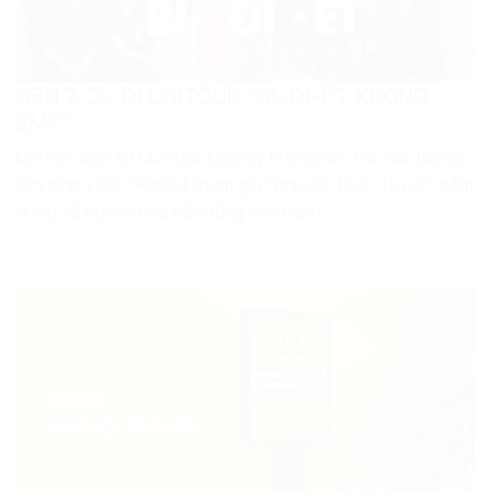
EM?”
Lời mời đến từ Munkas Agency không chỉ thu hút lượng
lớn sinh viên TPHCM tham gia “chuyến tàu” truyền cảm
hứng về ngành học bất động sản dành...
Đọc thêm
Giải Mã Sự Kiện: Chiến Dịch OOH Marketing
Của Munkas Agency Tại Ngã Tư Hàng Xanh
OOH Marketing – Hoạt động quảng cáo ngoài trời ắt hẳn