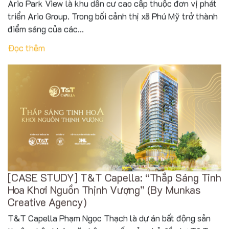
Ario Park View là khu dân cư cao cấp thuộc đơn vị phát
triển Ario Group. Trong bối cảnh thị xã Phú Mỹ trở thành
điểm sáng của các...
Đọc thêm
[CASE STUDY] T&T Capella: “Thắp Sáng Tinh
Hoa Khơi Nguồn Thịnh Vượng” (By Munkas
Creative Agency)
T&T Capella Phạm Ngọc Thạch là dự án bất động sản
thuộc phân khúc căn hộ cao cấp của chủ đầu tư T&T