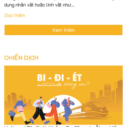
dụng nhân vật hoặc linh vật như...
Đọc thêm
Xem thêm
CHIẾN DỊCH
Unitour “Bi-đi-ét Không Em?” – chuỗi sự kiện