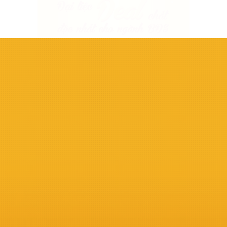
Liên Hệ Ngay: Munkas Creative Agency
Để không bỏ lỡ
những chia sẻ mới nhất
Đăng ký nhận thông tin: