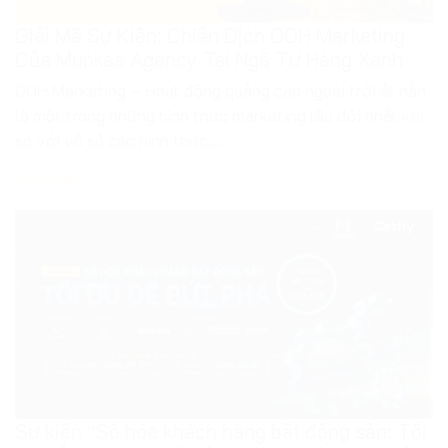
là một trong những hình thức marketing lâu đời nhất khi
so với vô số các hình thức,...
Đọc thêm
Sự kiện “Số hóa khách hàng bất động sản: Tối
ưu để bứt phá”: Tất cả những gì một nhà quản
trị 4.0 cần
Cuộc cách mạng 4.0 đạt tới đỉnh điểm cũng là lúc tất cả
các doanh nghiệp bất động sản đều phải nỗ lực tăng tốc