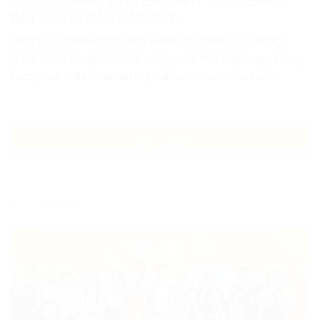
tương lai, video marketing loại hình này chắc chắn...
Đọc thêm
Xem thêm
SỰ KIỆN
GEN Z ƠI, ĐI UNITOUR “BI-ĐI-ÉT KHÔNG