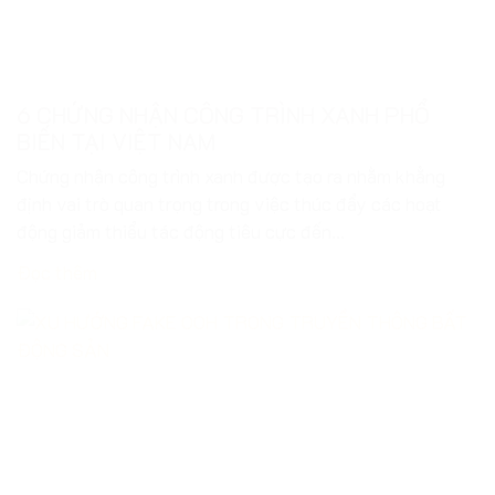
6 CHỨNG NHẬN CÔNG TRÌNH XANH PHỔ
BIẾN TẠI VIỆT NAM
Chứng nhận công trình xanh được tạo ra nhằm khẳng
định vai trò quan trọng trong việc thúc đẩy các hoạt
động giảm thiểu tác động tiêu cực đến...
Đọc thêm
XU HƯỚNG FAKE OOH TRONG TRUYỀN
THÔNG BẤT ĐỘNG SẢN