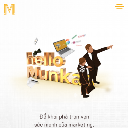
❄
❄
❄
❄
❄
❄
❄
❄
Để khai phá trọn vẹn
❄
sức mạnh của marketing,