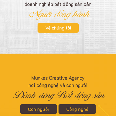
doanh nghiệp bất động sản cần
❄
Người đồng hành
Về chúng tôi
Munkas Creative Agency
nơi công nghệ và con người
Dành riêng Bất động sản
Con người
Công nghệ